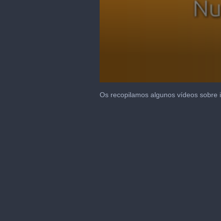
0
seconds
Os recopilamos algunos vídeos sobre i
of
1
minute,
47
seconds
Volume
90%