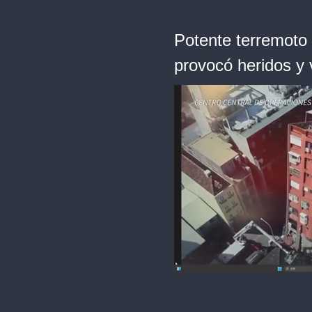
Potente terremoto 
provocó heridos y 
0
of
1
minute,
17
seconds