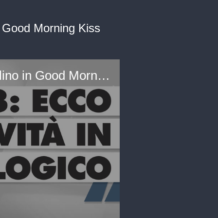
in Good Morning Kiss
IFA 2023: ecco tutte le novità tecnologiche presentate a Berlino in Good Morning Kiss Kiss