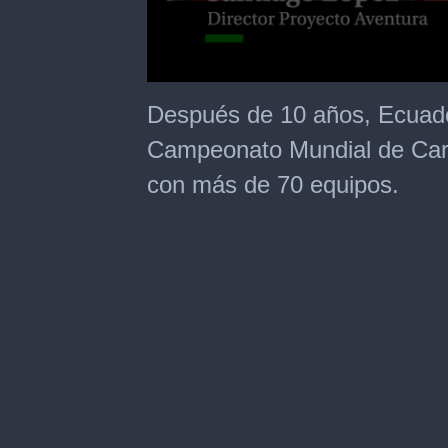
0
seconds
Después de 10 años, Ecuado
of
1
Campeonato Mundial de Carr
minute,
21
con más de 70 equipos.
seconds