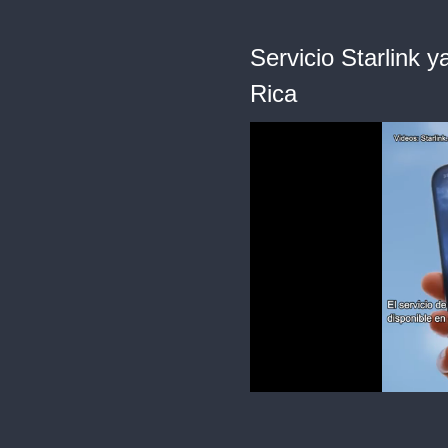
Servicio Starlink y
Rica
0
of
51
seconds