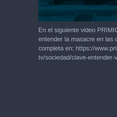
0
seconds
En el siguiente video PRIMI
of
7
entender la masacre en las 
minutes,
6
completa en: https://www.pri
seconds
tv/sociedad/clave-entender-v