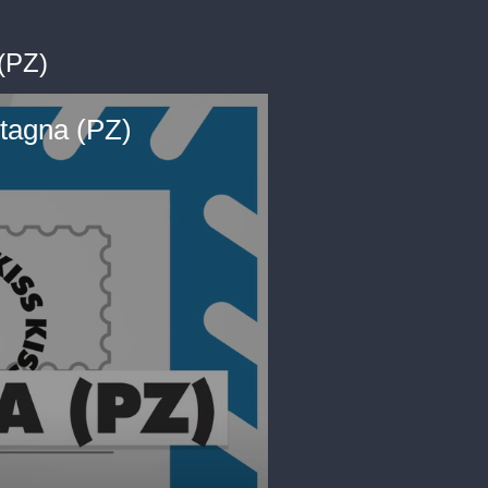
 (PZ)
ntagna (PZ)