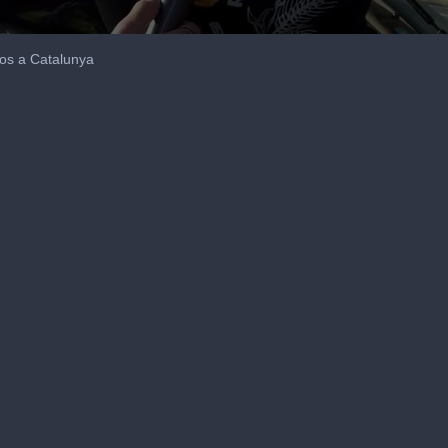
os a Catalunya
me