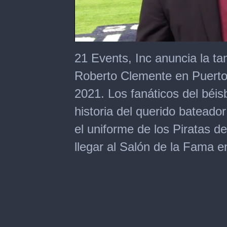
0
seconds
21 Events, Inc anuncia la t
of
1
Roberto Clemente en Puerto 
minute,
1
2021. Los fanáticos del béisbo
second
historia del querido bateador
el uniforme de los Piratas de
llegar al Salón de la Fama e