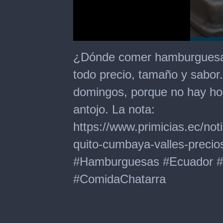
0
seconds
¿Dónde comer hamburguesas
of
2
todo precio, tamaño y sabor.
minutes,
7
domingos, porque no hay hor
seconds
antojo. La nota:
https://www.primicias.ec/no
quito-cumbaya-valles-precio
#Hamburguesas #Ecuador #
#ComidaChatarra