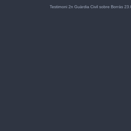
0
seconds
Testimoni 2n Guàrdia Civil sobre Borràs 23
of
4
minutes,
27
seconds