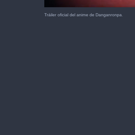
0
seconds
Tráiler oficial del anime de Danganronpa.
of
1
minute,
2
seconds