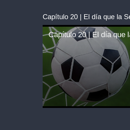
Capítulo 20 | El día que la S
0
seconds
of
3
minutes,