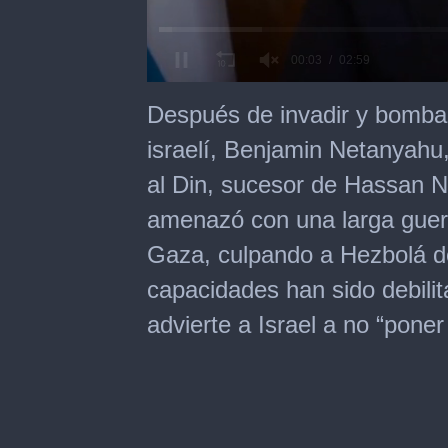
0
of
Después de invadir y bombar
2
minutes,
israelí, Benjamin Netanyahu
59
seconds
al Din, sucesor de Hassan 
amenazó con una larga guerr
Gaza, culpando a Hezbolá d
capacidades han sido debili
advierte a Israel a no “poner