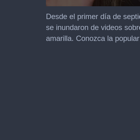
0
seconds
Desde el primer día de sept
of
1
se inundaron de videos sobre 
minute,
26
amarilla. Conozca la popular
seconds