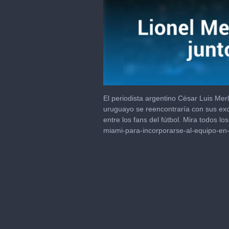
0
of
El periodista argentino César Luis Merl
1
uruguayo se reencontraría con sus exc
minute,
entre los fans del fútbol. Mira todos lo
32
seconds
Volume
miami-para-incorporarse-al-equipo-en
0%