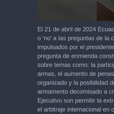
0
seconds
El 21 de abril de 2024 Ecuado
of
1
o ‘no’ a las preguntas de la 
minute,
49
impulsados por el presiden
seconds
pregunta de enmienda consti
sobre temas como: la particip
armas, el aumento de penas 
organizado y la posibilidad 
armamento decomisado a cri
Ejecutivo son permitir la ex
el arbitraje internacional en