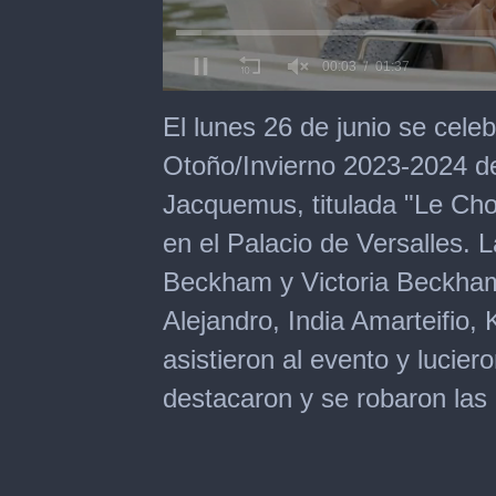
0
of
El lunes 26 de junio se celeb
1
minute,
Otoño/Invierno 2023-2024 de
37
seconds
Jacquemus, titulada "Le Cho
en el Palacio de Versalles.
Beckham y Victoria Beckham
Alejandro, India Amarteifio, 
asistieron al evento y lucie
destacaron y se robaron las