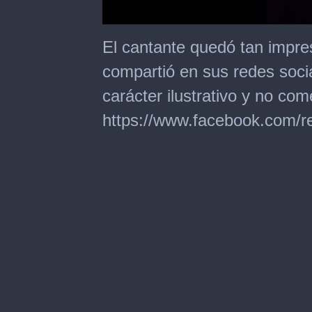
0
seconds
El cantante quedó tan impre
of
1
compartió en sus redes soci
minute,
55
carácter ilustrativo y no come
seconds
https://www.facebook.com/