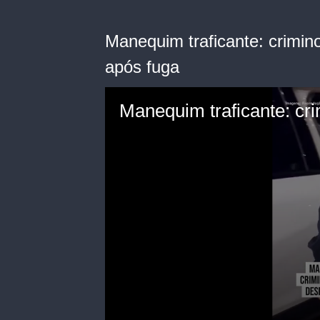
Manequim traficante: crimi
após fuga